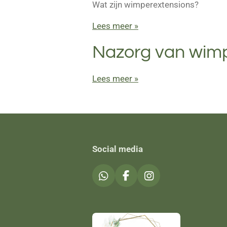
Wat zijn wimperextensions?
Lees meer »
Nazorg van wimp
Lees meer »
Social media
W
F
I
h
a
n
a
c
s
t
e
t
s
b
a